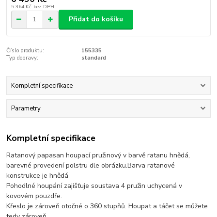
5 364 Kč
bez DPH
Přidat do košíku
Číslo produktu:
155335
Typ dopravy:
standard
Kompletní specifikace
Parametry
Kompletní specifikace
Ratanový papasan houpací pružinový v barvě ratanu hnědá,
barevné provedení polstru dle obrázku.Barva ratanové
konstrukce je hnědá
Pohodlné houpání zajišťuje soustava 4 pružin uchycená v
kovovém pouzdře.
Křeslo je zároveň otočné o 360 stupňů. Houpat a táčet se můžete
tedy zároveň.