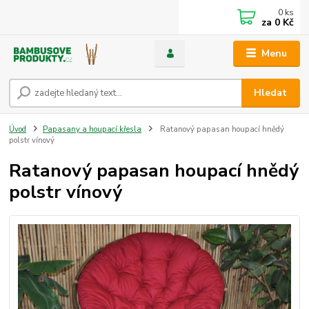
0
ks
za
0 Kč
Menu
Hledat
Úvod
Papasany a houpací křesla
Ratanový papasan houpací hnědý
polstr vínový
Ratanový papasan houpací hnědý
polstr vínový