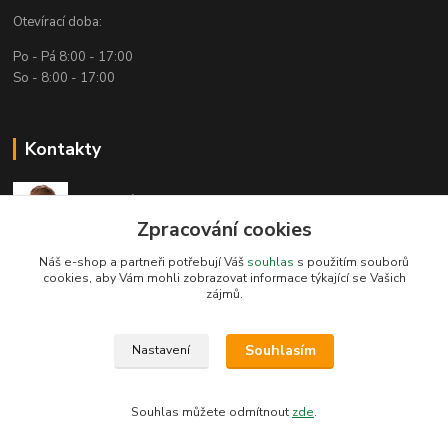
Otevírací doba:
Po - Pá 8:00 - 17:00
So - 8:00 - 17:00
Kontakty
Technická podpora
(Po-Pá, 7:30-15:30 hod.)
Zpracování cookies
Náš e-shop a partneři potřebují Váš
souhlas
s použitím souborů
info@bambusove-produkty.cz
cookies, aby Vám mohli zobrazovat informace týkající se Vašich
zájmů.
Souhlasím
Nastavení
Bambusove-produkty.cz
Souhlas můžete odmítnout
zde
.
Vytvořeno na
Eshop-rychle.cz