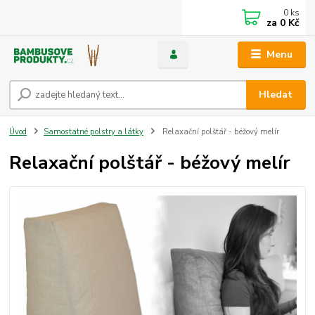
0
ks
za
0 Kč
Menu
Hledat
Úvod
Samostatné polstry a látky
Relaxační polštář - béžový melír
Relaxační polštář - béžový melír