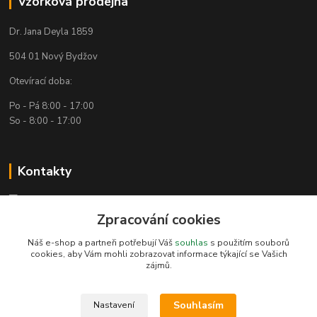
Vzorková prodejna
Dr. Jana Deyla 1859
504 01 Nový Bydžov
Otevírací doba:
Po - Pá 8:00 - 17:00
So - 8:00 - 17:00
Kontakty
Technická podpora
(Po-Pá, 7:30-15:30 hod.)
Zpracování cookies
Náš e-shop a partneři potřebují Váš
souhlas
s použitím souborů
info@bambusove-produkty.cz
cookies, aby Vám mohli zobrazovat informace týkající se Vašich
zájmů.
Souhlasím
Nastavení