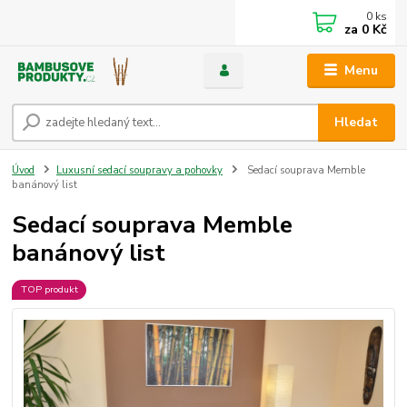
0
ks
za
0 Kč
Menu
Hledat
Úvod
Luxusní sedací soupravy a pohovky
Sedací souprava Memble
banánový list
Sedací souprava Memble
banánový list
TOP produkt