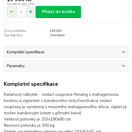
16 446 Kč
bez DPH
Přidat do košíku
Číslo produktu:
180263
Typ dopravy:
standard
Kompletní specifikace
Parametry
Kompletní specifikace
Ratanový nábytek - sedací souprava Penang s mahagonovou
kostrou a výpletem z banánového listu.Konstrukce sedací
soupravy je vyrobena z masivního mahagonového dřeva, výplet je
tvořen banánovým listem v přírodní barvě.
Velikost pohovky je 203x180x80 cm.
Nosnost pohovky je 300 kg
Stolek se skleněnou deskou je velký 102x62x51 cm,