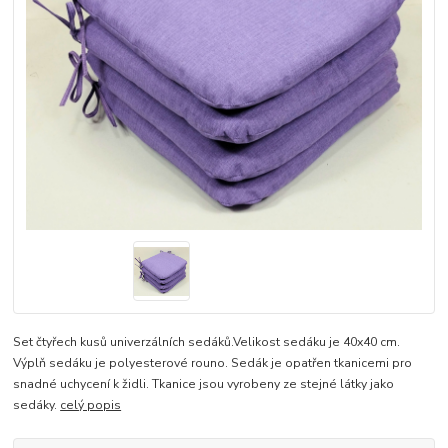
Set čtyřech kusů univerzálních sedáků.Velikost sedáku je 40x40 cm.
Výplň sedáku je polyesterové rouno. Sedák je opatřen tkanicemi pro
snadné uchycení k židli. Tkanice jsou vyrobeny ze stejné látky jako
sedáky.
celý popis