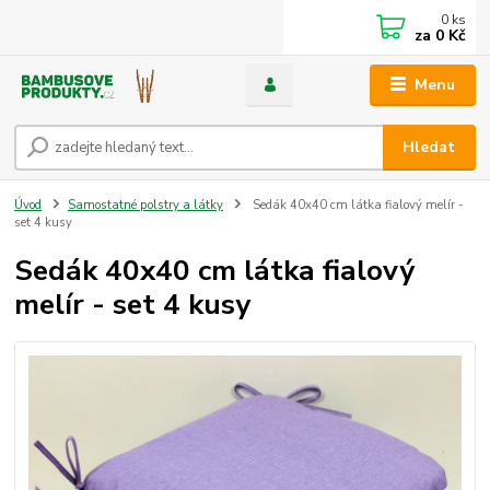
0
ks
za
0 Kč
Menu
Hledat
Úvod
Samostatné polstry a látky
Sedák 40x40 cm látka fialový melír -
set 4 kusy
Sedák 40x40 cm látka fialový
melír - set 4 kusy