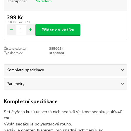
Dostupnost
Skladem
399 Kč
330 Kč
bez DPH
Přidat do košíku
Číslo produktu:
38500S4
Typ dopravy:
standard
Kompletní specifikace
Parametry
Kompletní specifikace
Set čtyřech kusů univerzálních sedáků.Velikost sedáku je 40x40
cm.
Výplň sedáku je polyesterové rouno.
Sedák je opatřen tkanicemi pro snadné uchycení k židli.