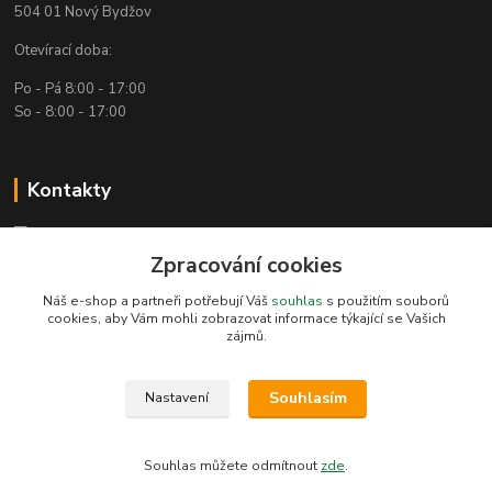
504 01 Nový Bydžov
Otevírací doba:
Po - Pá 8:00 - 17:00
So - 8:00 - 17:00
Kontakty
Technická podpora
(Po-Pá, 7:30-15:30 hod.)
Zpracování cookies
Náš e-shop a partneři potřebují Váš
souhlas
s použitím souborů
info@bambusove-produkty.cz
cookies, aby Vám mohli zobrazovat informace týkající se Vašich
zájmů.
Souhlasím
Nastavení
Bambusove-produkty.cz
Souhlas můžete odmítnout
zde
.
Vytvořeno na
Eshop-rychle.cz