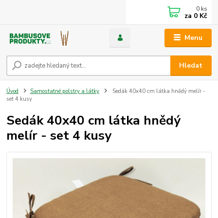
0
ks
za
0 Kč
Menu
Hledat
Úvod
Samostatné polstry a látky
Sedák 40x40 cm látka hnědý melír -
set 4 kusy
Sedák 40x40 cm látka hnědý
melír - set 4 kusy