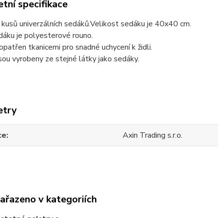
tní specifikace
 kusů univerzálních sedáků.Velikost sedáku je 40x40 cm.
dáku je polyesterové rouno.
opatřen tkanicemi pro snadné uchycení k židli.
sou vyrobeny ze stejné látky jako sedáky.
etry
ce
Axin Trading s.r.o.
zařazeno v kategoriích