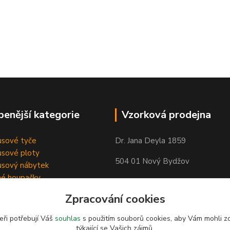
benější kategorie
Vzorková prodejna
sové tyče
Dr. Jana Deyla 1859
sové ploty
504 01 Nový Bydžov
sový nábytek
né houpačky
Otevírací doba:
Zpracování cookies
Po - Pá 8:00 - 17:00
So - 8:00 - 17:00
eři potřebují Váš
souhlas
s použitím souborů cookies, aby Vám mohli z
týkající se Vašich zájmů.