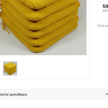
59
495
Číslo p
etní specifikace