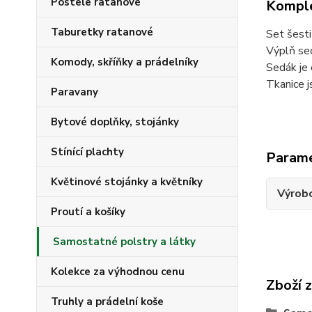
Postele ratanové
Komple
Taburetky ratanové
Set šesti
Výplň se
Komody, skříňky a prádelníky
Sedák je 
Tkanice j
Paravany
Bytové doplňky, stojánky
Stínící plachty
Param
Květinové stojánky a květníky
Výrob
Proutí a košíky
Samostatné polstry a látky
Kolekce za výhodnou cenu
Zboží 
Truhly a prádelní koše