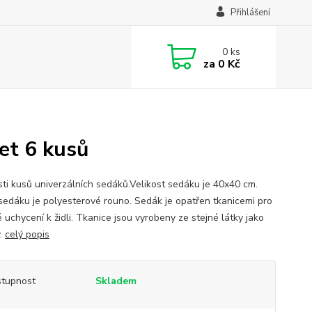
Přihlášení
0
ks
za
0 Kč
et 6 kusů
sti kusů univerzálních sedáků.Velikost sedáku je 40x40 cm.
sedáku je polyesterové rouno. Sedák je opatřen tkanicemi pro
 uchycení k židli. Tkanice jsou vyrobeny ze stejné látky jako
.
celý popis
tupnost
Skladem