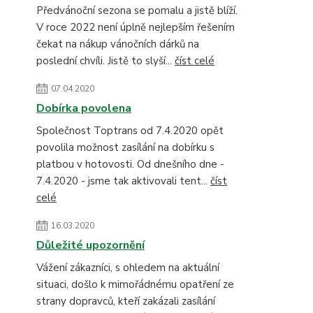
Předvánoční sezona se pomalu a jistě blíží.
V roce 2022 není úplně nejlepším řešením
čekat na nákup vánočních dárků na
poslední chvíli. Jistě to slyší...
číst celé
07.04.2020
Dobírka povolena
Společnost Toptrans od 7.4.2020 opět
povolila možnost zasílání na dobírku s
platbou v hotovosti. Od dnešního dne -
7.4.2020 - jsme tak aktivovali tent...
číst
celé
16.03.2020
Důležité upozornění
Vážení zákazníci, s ohledem na aktuální
situaci, došlo k mimořádnému opatření ze
strany dopravců, kteří zakázali zasílání