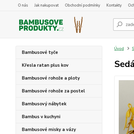
O nás
Jak nakupovat
Obchodní podmínky
Kontakty
Oc
Úvod
S
Bambusové tyče
Sedá
Křesla ratan plus kov
Bambusové rohože a ploty
Bambusové rohože za postel
Bambusový nábytek
Bambus v kuchyni
Bambusové misky a vázy