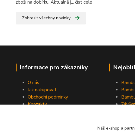
zboží na dobírku. Aktuálně j...
číst celé
Zobrazit všechny novinky
Informace pro zákazníky
Nejoblí
O nás
Bambu
Jak nakupovat
Bambu
Obchodní podmínky
Bambu
Kontakty
Závěs
Ochrana osobních údajů
Formulář pro odstoupení od
smlouvy
Náš e-shop a partn
Stínící plachty Hesperide