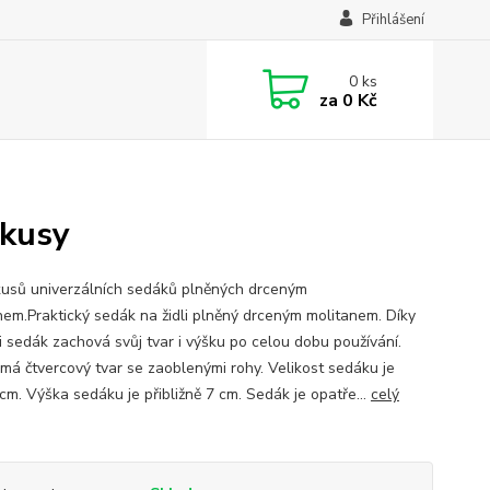
Přihlášení
0
ks
za
0 Kč
 kusy
kusů univerzálních sedáků plněných drceným
nem.Praktický sedák na židli plněný drceným molitanem. Díky
i sedák zachová svůj tvar i výšku po celou dobu používání.
má čtvercový tvar se zaoblenými rohy. Velikost sedáku je
cm. Výška sedáku je přibližně 7 cm. Sedák je opatře...
celý