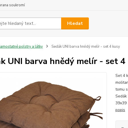
hrana soukromí
Hledat
amostatné polstry a látky
Sedák UNI barva hnědý melír - set 4 kusy
k UNI barva hnědý melír - set 4
Set 4 
molita
tomu s
Sedák 
39x39 
popis