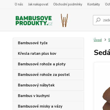
O nás
Jak nakupovat
Obchodní podmínky
Kontakty
Oc
Úvod
S
Bambusové tyče
Sedá
Křesla ratan plus kov
Bambusové rohože a ploty
Bambusové rohože za postel
Bambusový nábytek
Bambus v kuchyni
Bambusové misky a vázy