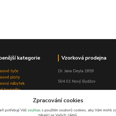
benější kategorie
Vzorková prodejna
sové tyče
Dr. Jana Deyla 1859
sové ploty
504 01 Nový Bydžov
sový nábytek
né houpačky
Otevírací doba:
Zpracování cookies
Po - Pá 8:00 - 17:00
So - 8:00 - 17:00
eři potřebují Váš
souhlas
s použitím souborů cookies, aby Vám mohli z
týkající se Vašich zájmů.