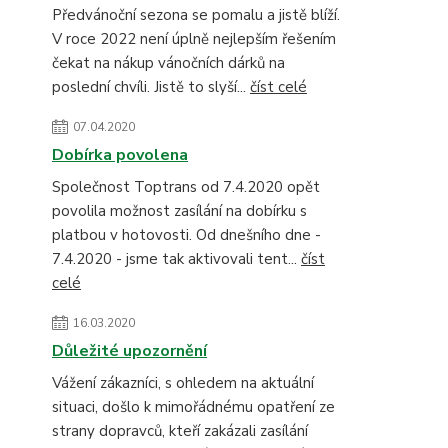
Předvánoční sezona se pomalu a jistě blíží.
V roce 2022 není úplně nejlepším řešením
čekat na nákup vánočních dárků na
poslední chvíli. Jistě to slyší...
číst celé
07.04.2020
Dobírka povolena
Společnost Toptrans od 7.4.2020 opět
povolila možnost zasílání na dobírku s
platbou v hotovosti. Od dnešního dne -
7.4.2020 - jsme tak aktivovali tent...
číst
celé
16.03.2020
Důležité upozornění
Vážení zákazníci, s ohledem na aktuální
situaci, došlo k mimořádnému opatření ze
strany dopravců, kteří zakázali zasílání