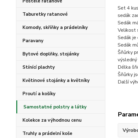
Postele ratanové
Set 4 kus
Taburetky ratanové
sedák zac
Sedák má 
Komody, skříňky a prádelníky
Velikost 
Sedák je 
Paravany
Sedák můž
Šňůrky pr
Bytové doplňky, stojánky
výsledný 
Délka šňů
Stínící plachty
Šňůrky js
Květinové stojánky a květníky
Další výh
Proutí a košíky
Samostatné polstry a látky
Param
Kolekce za výhodnou cenu
Výrob
Truhly a prádelní koše