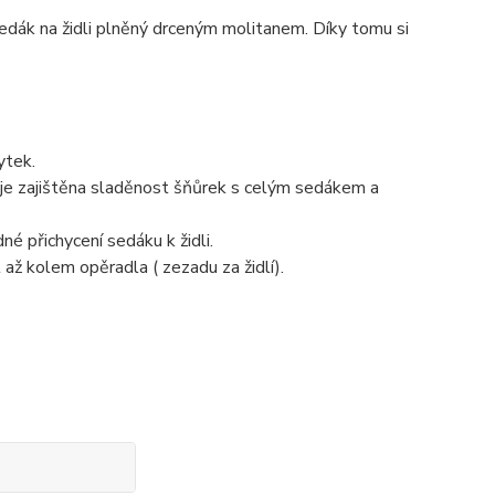
edák na židli plněný drceným molitanem. Díky tomu si
ytek.
ž je zajištěna sladěnost šňůrek s celým sedákem a
é přichycení sedáku k židli.
až kolem opěradla ( zezadu za židlí).