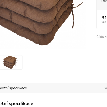
Dos
31
261
Číslo p
etní specifikace
tní specifikace