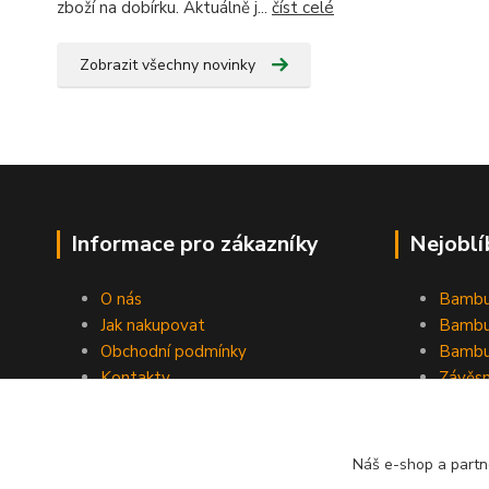
zboží na dobírku. Aktuálně j...
číst celé
Zobrazit všechny novinky
Informace pro zákazníky
Nejoblí
O nás
Bambu
Jak nakupovat
Bambu
Obchodní podmínky
Bambu
Kontakty
Závěs
Ochrana osobních údajů
Formulář pro odstoupení od
smlouvy
Náš e-shop a partn
Stínící plachty Hesperide