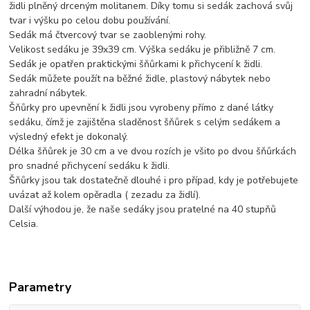
židli plněný drceným molitanem. Díky tomu si sedák zachová svůj
tvar i výšku po celou dobu používání.
Sedák má čtvercový tvar se zaoblenými rohy.
Velikost sedáku je 39x39 cm. Výška sedáku je přibližně 7 cm.
Sedák je opatřen praktickými šňůrkami k přichycení k židli.
Sedák můžete použít na běžné židle, plastový nábytek nebo
zahradní nábytek.
Šňůrky pro upevnění k židli jsou vyrobeny přímo z dané látky
sedáku, čímž je zajištěna sladěnost šňůrek s celým sedákem a
výsledný efekt je dokonalý.
Délka šňůrek je 30 cm a ve dvou rozích je všito po dvou šňůrkách
pro snadné přichycení sedáku k židli.
Šňůrky jsou tak dostatečně dlouhé i pro případ, kdy je potřebujete
uvázat až kolem opěradla ( zezadu za židlí).
Další výhodou je, že naše sedáky jsou pratelné na 40 stupňů
Celsia.
Parametry