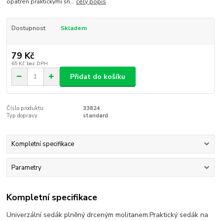
opatřen praktickými šň...
celý popis
Dostupnost
Skladem
79 Kč
65 Kč
bez DPH
Přidat do košíku
Číslo produktu:
33824
Typ dopravy:
standard
Kompletní specifikace
Parametry
Kompletní specifikace
Univerzální sedák plněný drceným molitanem.Praktický sedák na