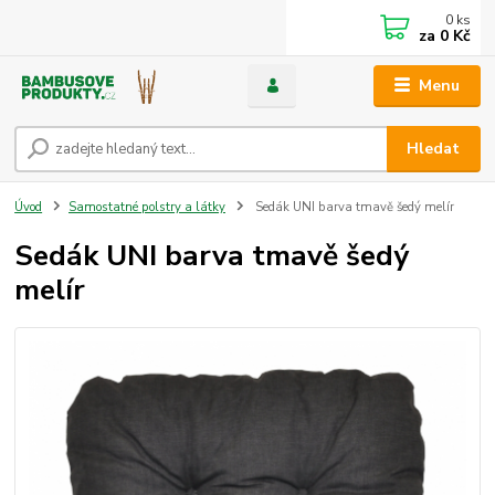
0
ks
za
0 Kč
Menu
Hledat
Úvod
Samostatné polstry a látky
Sedák UNI barva tmavě šedý melír
Sedák UNI barva tmavě šedý
melír