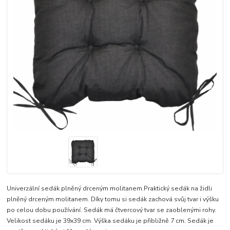
Univerzální sedák plněný drceným molitanem.Praktický sedák na židli
plněný drceným molitanem. Díky tomu si sedák zachová svůj tvar i výšku
po celou dobu používání. Sedák má čtvercový tvar se zaoblenými rohy.
Velikost sedáku je 39x39 cm. Výška sedáku je přibližně 7 cm. Sedák je