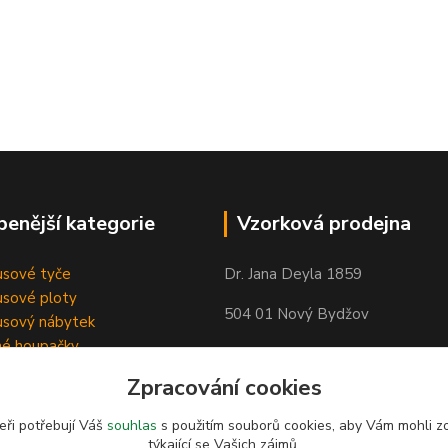
benější kategorie
Vzorková prodejna
sové tyče
Dr. Jana Deyla 1859
sové ploty
504 01 Nový Bydžov
sový nábytek
né houpačky
Otevírací doba:
Zpracování cookies
Po - Pá 8:00 - 17:00
So - 8:00 - 17:00
eři potřebují Váš
souhlas
s použitím souborů cookies, aby Vám mohli z
týkající se Vašich zájmů.