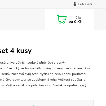
Přihlášení
0
ks
za
0 Kč
y
set 4 kusy
kusů univerzálních sedáků plněných drceným
nem.Praktický sedák na židli plněný drceným molitanem. Díky
i sedák zachová svůj tvar i výšku po celou dobu používání.
má čtvercový tvar se zaoblenými rohy. Velikost sedáku je
cm. Výška sedáku je přibližně 7 cm. Sedák je opatře...
celý