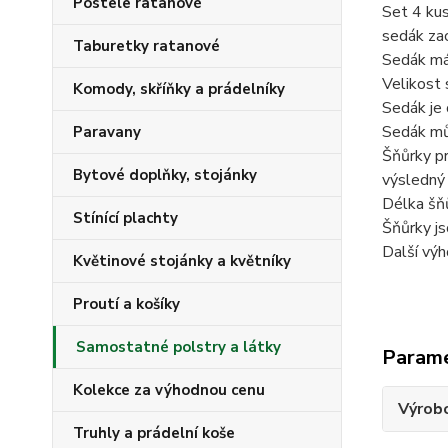
Postele ratanové
Set 4 kus
sedák zac
Taburetky ratanové
Sedák má 
Velikost 
Komody, skříňky a prádelníky
Sedák je 
Sedák můž
Paravany
Šňůrky pr
Bytové doplňky, stojánky
výsledný 
Délka šňů
Stínící plachty
Šňůrky js
Další výh
Květinové stojánky a květníky
Proutí a košíky
Samostatné polstry a látky
Param
Kolekce za výhodnou cenu
Výrob
Truhly a prádelní koše