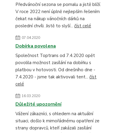
Předvánoční sezona se pomalu a jistě blíží.
V roce 2022 není úplně nejlepším řešením
čekat na nákup vánočních dárků na
poslední chvíli. Jistě to slyší...
číst celé
07.04.2020
Dobírka povolena
Společnost Toptrans od 7.4.2020 opět
povolila možnost zasílání na dobírku s
platbou v hotovosti. Od dnešního dne -
7.4.2020 - jsme tak aktivovali tent...
číst
celé
16.03.2020
Důležité upozornění
Vážení zákazníci, s ohledem na aktuální
situaci, došlo k mimořádnému opatření ze
strany dopravců, kteří zakázali zasílání