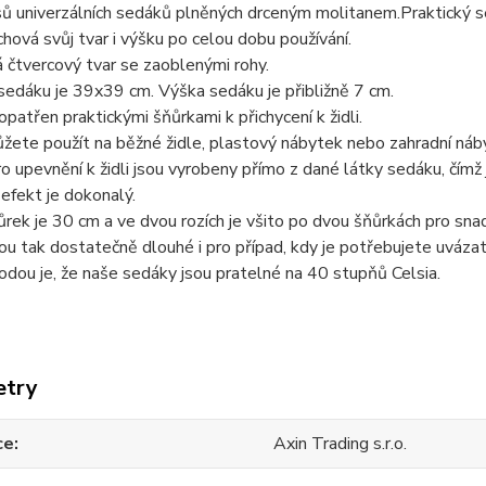
ů univerzálních sedáků plněných drceným molitanem.Praktický s
hová svůj tvar i výšku po celou dobu používání.
čtvercový tvar se zaoblenými rohy.
sedáku je 39x39 cm. Výška sedáku je přibližně 7 cm.
opatřen praktickými šňůrkami k přichycení k židli.
ete použít na běžné židle, plastový nábytek nebo zahradní náb
o upevnění k židli jsou vyrobeny přímo z dané látky sedáku, čím
efekt je dokonalý.
rek je 30 cm a ve dvou rozích je všito po dvou šňůrkách pro snadn
ou tak dostatečně dlouhé i pro případ, kdy je potřebujete uvázat 
odou je, že naše sedáky jsou pratelné na 40 stupňů Celsia.
etry
ce
Axin Trading s.r.o.