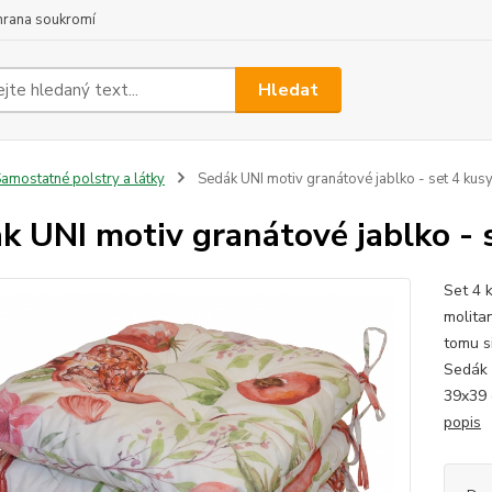
hrana soukromí
Hledat
amostatné polstry a látky
Sedák UNI motiv granátové jablko - set 4 kus
k UNI motiv granátové jablko - 
Set 4 
molita
tomu s
Sedák 
39x39 
popis