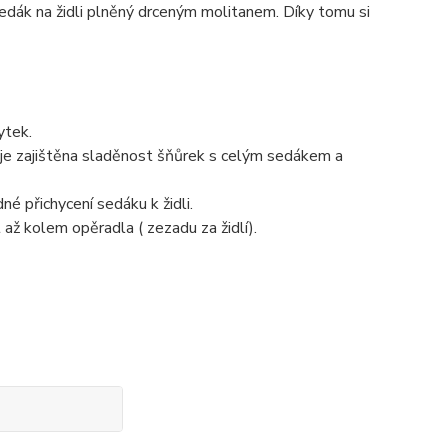
edák na židli plněný drceným molitanem. Díky tomu si
ytek.
ž je zajištěna sladěnost šňůrek s celým sedákem a
é přichycení sedáku k židli.
až kolem opěradla ( zezadu za židlí).