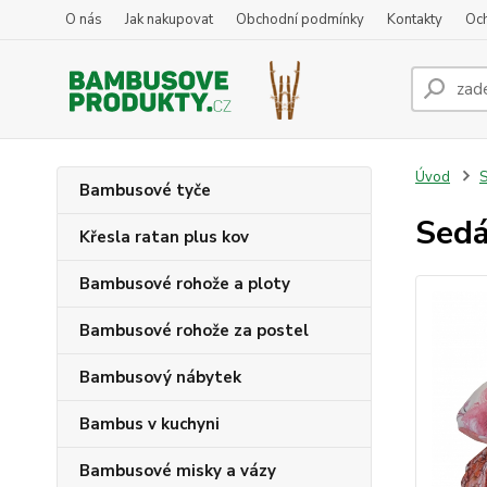
O nás
Jak nakupovat
Obchodní podmínky
Kontakty
Oc
Úvod
S
Bambusové tyče
Sedá
Křesla ratan plus kov
Bambusové rohože a ploty
Bambusové rohože za postel
Bambusový nábytek
Bambus v kuchyni
Bambusové misky a vázy