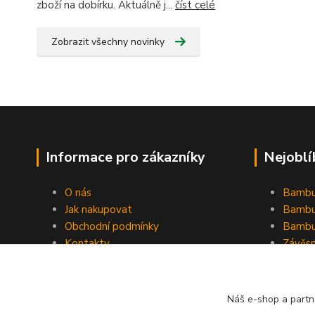
zboží na dobírku. Aktuálně j...
číst celé
Zobrazit všechny novinky
Informace pro zákazníky
Nejoblí
O nás
Bambu
Jak nakupovat
Bambu
Obchodní podmínky
Bambu
Kontakty
Závěs
Ochrana osobních údajů
Formulář pro odstoupení od
smlouvy
Náš e-shop a partn
Stínící plachty Hesperide