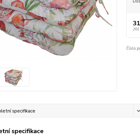
Dos
31
261
Číslo p
etní specifikace
tní specifikace