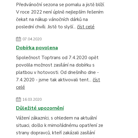
Předvánoční sezona se pomalu a jistě blíží.
V roce 2022 není úplně nejlepším řešením
čekat na nákup vánočních dárků na
poslední chvíli. Jistě to slyší...
číst celé
07.04.2020
Dobírka povolena
Společnost Toptrans od 7.4.2020 opět
povolila možnost zasílání na dobírku s
platbou v hotovosti. Od dnešního dne -
7.4.2020 - jsme tak aktivovali tent...
číst
celé
16.03.2020
Důležité upozornění
Vážení zákazníci, s ohledem na aktuální
situaci, došlo k mimořádnému opatření ze
strany dopravců, kteří zakázali zasílání