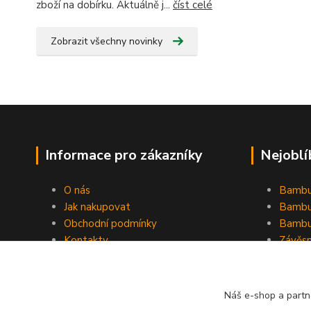
zboží na dobírku. Aktuálně j...
číst celé
Zobrazit všechny novinky
Informace pro zákazníky
Nejoblí
O nás
Bambu
Jak nakupovat
Bambu
Obchodní podmínky
Bambu
Kontakty
Závěs
Ochrana osobních údajů
Formulář pro odstoupení od
smlouvy
Náš e-shop a partn
Stínící plachty Hesperide