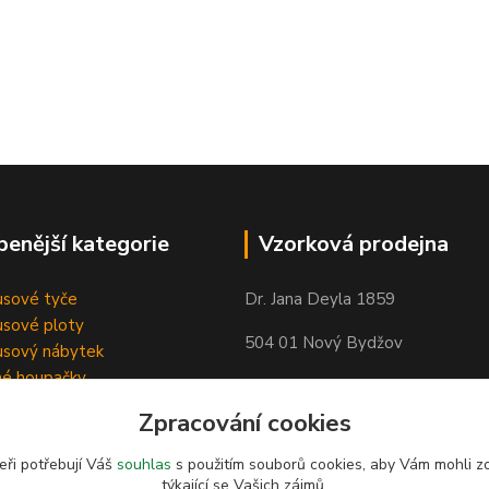
benější kategorie
Vzorková prodejna
sové tyče
Dr. Jana Deyla 1859
sové ploty
504 01 Nový Bydžov
sový nábytek
né houpačky
Otevírací doba:
Zpracování cookies
Po - Pá 8:00 - 17:00
So - 8:00 - 17:00
eři potřebují Váš
souhlas
s použitím souborů cookies, aby Vám mohli z
týkající se Vašich zájmů.