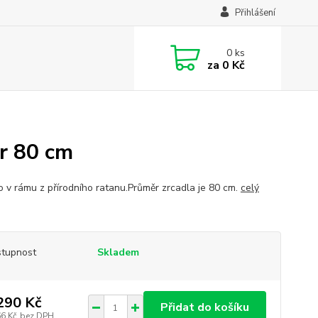
Přihlášení
0
ks
za
0 Kč
ěr 80 cm
o v rámu z přírodního ratanu.Průměr zrcadla je 80 cm.
celý
tupnost
Skladem
290 Kč
Přidat do košíku
66 Kč
bez DPH