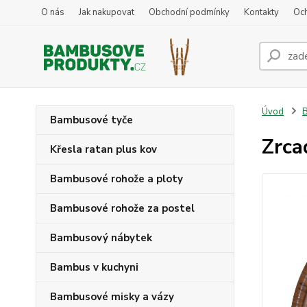
O nás
Jak nakupovat
Obchodní podmínky
Kontakty
Oc
Úvod
B
Bambusové tyče
Zrca
Křesla ratan plus kov
Bambusové rohože a ploty
Bambusové rohože za postel
Bambusový nábytek
Bambus v kuchyni
Bambusové misky a vázy