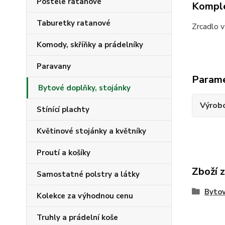
Postele ratanové
Komple
Taburetky ratanové
Zrcadlo v
Komody, skříňky a prádelníky
Paravany
Param
Bytové doplňky, stojánky
Výrob
Stínící plachty
Květinové stojánky a květníky
Proutí a košíky
Zboží 
Samostatné polstry a látky
Bytov
Kolekce za výhodnou cenu
Truhly a prádelní koše