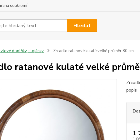
hrana soukromí
Hledat
ytové doplňky, stojánky
Zrcadlo ratanové kulaté velké průměr 80 cm
dlo ratanové kulaté velké prům
Zrcadl
popis
Dos
1 
1 0